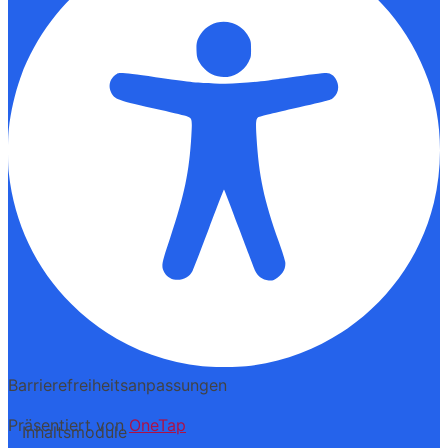
Barrierefreiheitsanpassungen
Präsentiert von
OneTap
Inhaltsmodule