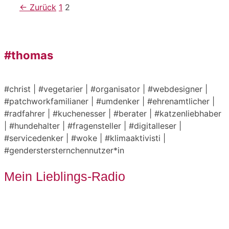
Seite
Seite
←
Zurück
1
2
#thomas
#christ | #vegetarier | #organisator | #webdesigner |
#patchworkfamilianer | #umdenker | #ehrenamtlicher |
#radfahrer | #kuchenesser | #berater | #katzenliebhaber
| #hundehalter | #fragensteller | #digitalleser |
#servicedenker | #woke | #klimaaktivisti |
#genderstersternchennutzer*in
Mein Lieblings-Radio