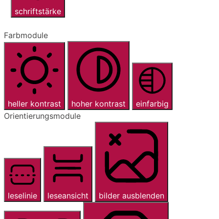
schriftstärke
Farbmodule
heller kontrast
hoher kontrast
einfarbig
Orientierungsmodule
leselinie
leseansicht
bilder ausblenden