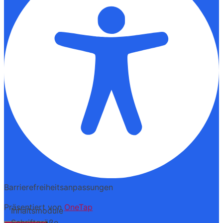
Barrierefreiheitsanpassungen
Präsentiert von
OneTap
Inhaltsmodule
Schriftgröße