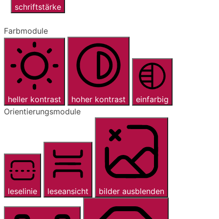
schriftstärke
Farbmodule
heller kontrast
hoher kontrast
einfarbig
Orientierungsmodule
leselinie
leseansicht
bilder ausblenden