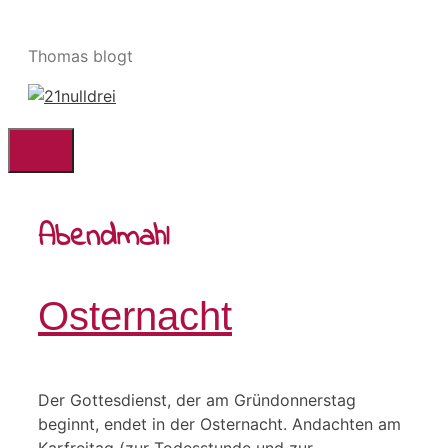
Zum
Inhalt
Thomas blogt
springen
Menü
Abendmahl
Osternacht
Der Gottesdienst, der am Gründonnerstag
beginnt, endet in der Osternacht. Andachten am
Karfreitag (zur Todesstunde und zur