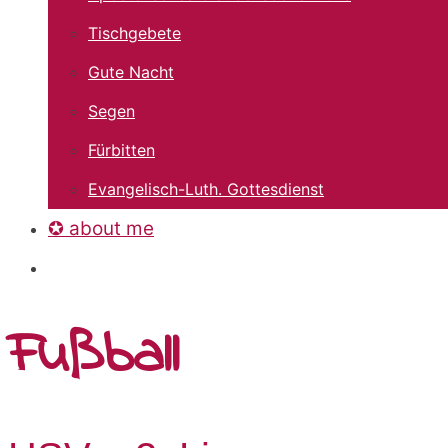
Tischgebete
Gute Nacht
Segen
Fürbitten
Evangelisch-Luth. Gottesdienst
✪ about me
Fußball