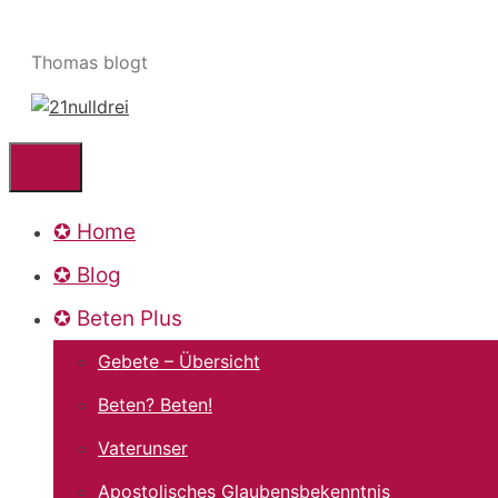
Zum
Inhalt
Thomas blogt
springen
Menü
✪ Home
✪ Blog
✪ Beten Plus
Gebete – Übersicht
Beten? Beten!
Vaterunser
Apostolisches Glaubensbekenntnis