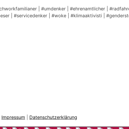
tchworkfamilianer | #umdenker | #ehrenamtlicher | #radfahre
lleser | #servicedenker | #woke | #klimaaktivisti | #genders
|
Impressum
|
Datenschutzerklärung