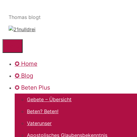
Zum
Inhalt
Thomas blogt
springen
Menü
✪ Home
✪ Blog
✪ Beten Plus
Gebete – Übersicht
Beten? Beten!
Vaterunser
Apostolisches Glaubensbekenntnis