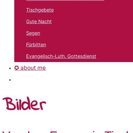
Tischgebete
Gute Nacht
Segen
Fürbitten
Evangelisch-Luth. Gottesdienst
✪ about me
Bilder