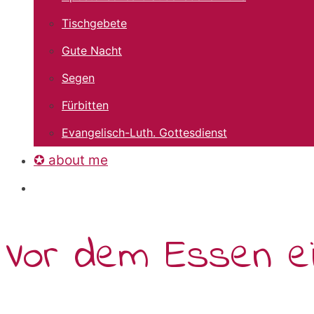
Tischgebete
Gute Nacht
Segen
Fürbitten
Evangelisch-Luth. Gottesdienst
✪ about me
Vor dem Essen ei