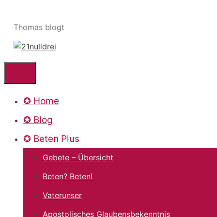
Zum
Inhalt
Thomas blogt
springen
Menü
✪ Home
✪ Blog
✪ Beten Plus
Gebete – Übersicht
Beten? Beten!
Vaterunser
Apostolisches Glaubensbekenntnis