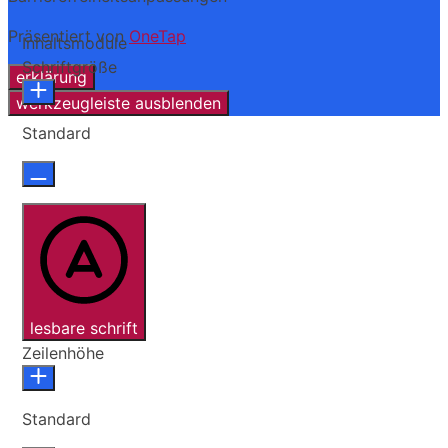
Präsentiert von
OneTap
Inhaltsmodule
Schriftgröße
erklärung
werkzeugleiste ausblenden
Standard
lesbare schrift
Zeilenhöhe
Standard