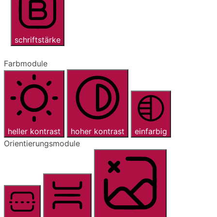
schriftstärke
Farbmodule
heller kontrast
hoher kontrast
einfarbig
Orientierungsmodule