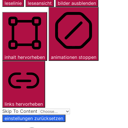
leselinie
leseansicht
bilder ausblenden
inhalt hervorheben
animationen stoppen
links hervorheben
Skip To Content
einstellungen zurücksetzen