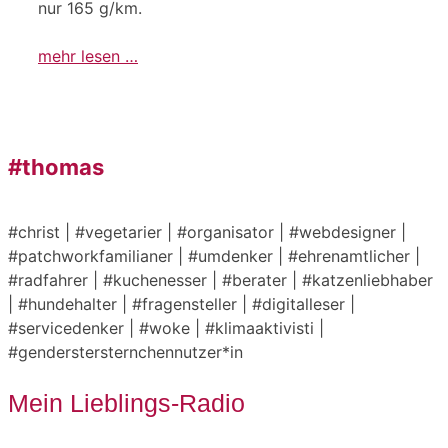
nur 165 g/km.
mehr lesen …
#thomas
#christ | #vegetarier | #organisator | #webdesigner |
#patchworkfamilianer | #umdenker | #ehrenamtlicher |
#radfahrer | #kuchenesser | #berater | #katzenliebhaber
| #hundehalter | #fragensteller | #digitalleser |
#servicedenker | #woke | #klimaaktivisti |
#genderstersternchennutzer*in
Mein Lieblings-Radio