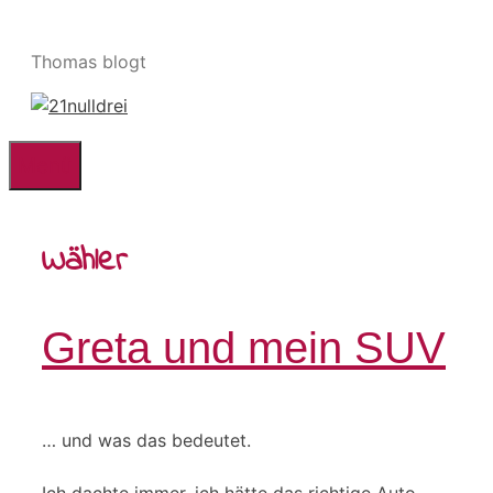
Zum
Inhalt
Thomas blogt
springen
Menü
Wähler
Greta und mein SUV
… und was das bedeutet.
Ich dachte immer, ich hätte das richtige Auto