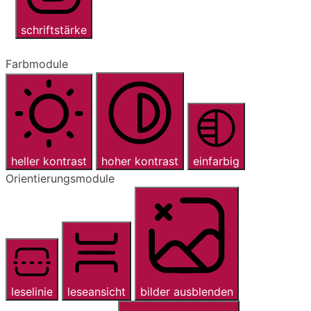
schriftstärke
Farbmodule
heller kontrast
hoher kontrast
einfarbig
Orientierungsmodule
leselinie
leseansicht
bilder ausblenden