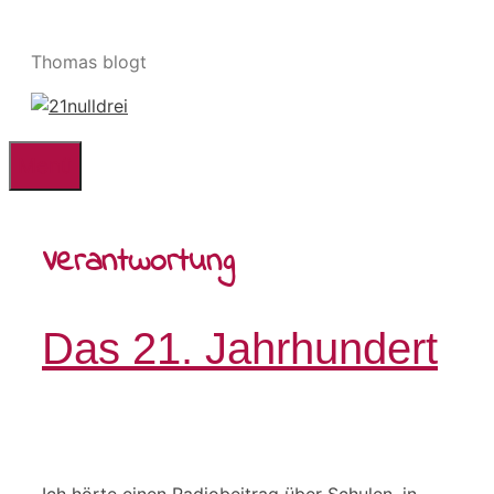
Zum
Inhalt
Thomas blogt
springen
Menü
Verantwortung
Das 21. Jahrhundert
Ich hörte einen Radiobeitrag über Schulen, in