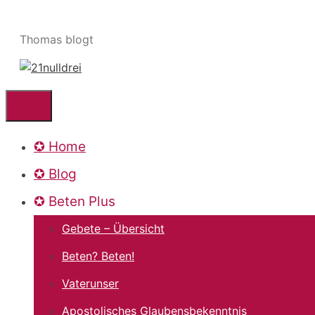
Zum
Inhalt
Thomas blogt
springen
Menü
✪ Home
✪ Blog
✪ Beten Plus
Gebete – Übersicht
Beten? Beten!
Vaterunser
Apostolisches Glaubensbekenntnis