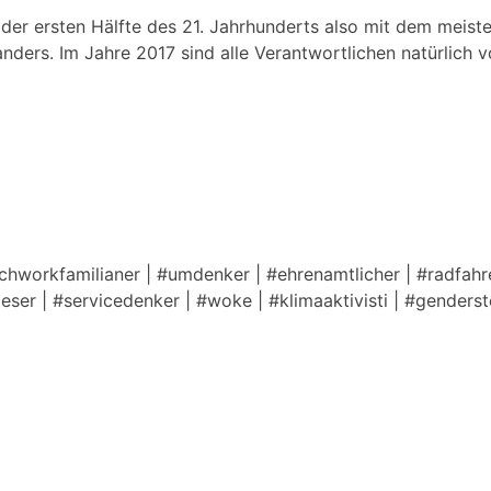
der ersten Hälfte des 21. Jahrhunderts also mit dem meis
nders. Im Jahre 2017 sind alle Verantwortlichen natürlich
tchworkfamilianer | #umdenker | #ehrenamtlicher | #radfahre
lleser | #servicedenker | #woke | #klimaaktivisti | #genders