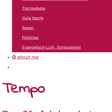
Tischgebete
Gute Nacht
Segen
Fürbitten
Evangelisch-Luth. Gottesdienst
✪ about me
Tempo