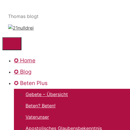
Zum
Inhalt
Thomas blogt
springen
Menü
✪ Home
✪ Blog
✪ Beten Plus
Gebete – Übersicht
Beten? Beten!
Vaterunser
Apostolisches Glaubensbekenntnis