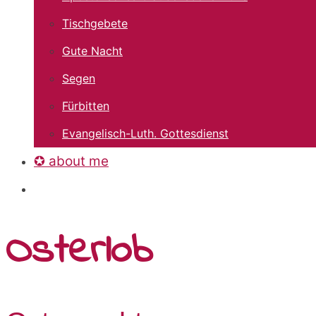
Tischgebete
Gute Nacht
Segen
Fürbitten
Evangelisch-Luth. Gottesdienst
✪ about me
Osterlob