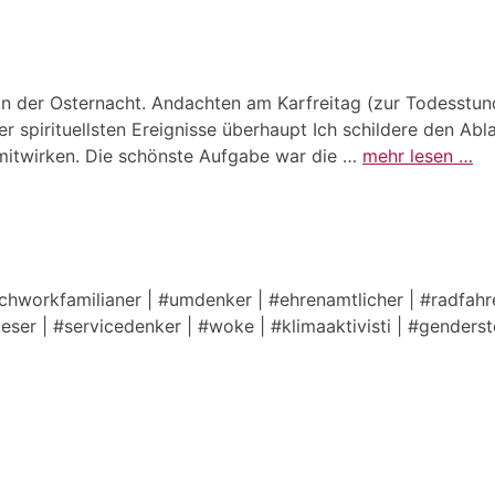
in der Osternacht. Andachten am Karfreitag (zur Todesstun
er spirituellsten Ereignisse überhaupt Ich schildere den Abl
mitwirken. Die schönste Aufgabe war die …
mehr lesen …
tchworkfamilianer | #umdenker | #ehrenamtlicher | #radfahre
lleser | #servicedenker | #woke | #klimaaktivisti | #genders