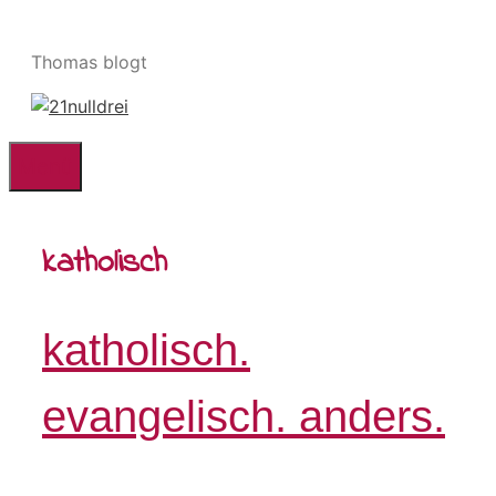
Zum
Inhalt
Thomas blogt
springen
Menü
katholisch
katholisch.
evangelisch. anders.