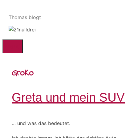
Zum
Inhalt
Thomas blogt
springen
Menü
GroKo
Greta und mein SUV
… und was das bedeutet.
Ich dachte immer, ich hätte das richtige Auto