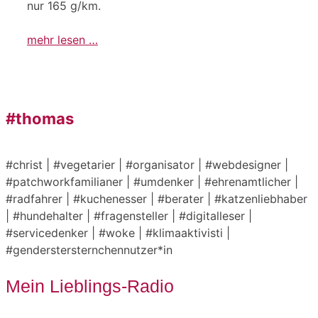
nur 165 g/km.
mehr lesen …
#thomas
#christ | #vegetarier | #organisator | #webdesigner |
#patchworkfamilianer | #umdenker | #ehrenamtlicher |
#radfahrer | #kuchenesser | #berater | #katzenliebhaber
| #hundehalter | #fragensteller | #digitalleser |
#servicedenker | #woke | #klimaaktivisti |
#genderstersternchennutzer*in
Mein Lieblings-Radio