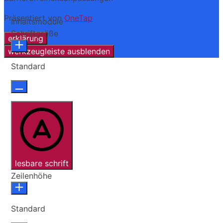
Präsentiert von
OneTap
Inhaltsmodule
Schriftgröße
erklärung
werkzeugleiste ausblenden
Standard
lesbare schrift
Zeilenhöhe
Standard