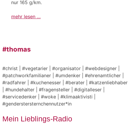
nur 165 g/km.
mehr lesen …
#thomas
#christ | #vegetarier | #organisator | #webdesigner |
#patchworkfamilianer | #umdenker | #ehrenamtlicher |
#radfahrer | #kuchenesser | #berater | #katzenliebhaber
| #hundehalter | #fragensteller | #digitalleser |
#servicedenker | #woke | #klimaaktivisti |
#genderstersternchennutzer*in
Mein Lieblings-Radio