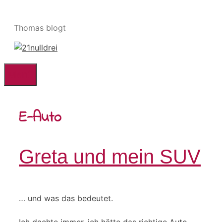
Zum
Inhalt
Thomas blogt
springen
Menü
E-Auto
Greta und mein SUV
… und was das bedeutet.
Ich dachte immer, ich hätte das richtige Auto