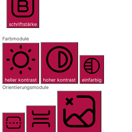
schriftstärke
Farbmodule
heller kontrast
hoher kontrast
einfarbig
Orientierungsmodule