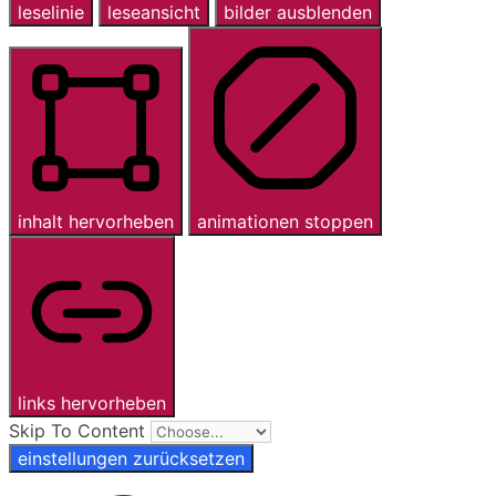
leselinie
leseansicht
bilder ausblenden
inhalt hervorheben
animationen stoppen
links hervorheben
Skip To Content
einstellungen zurücksetzen