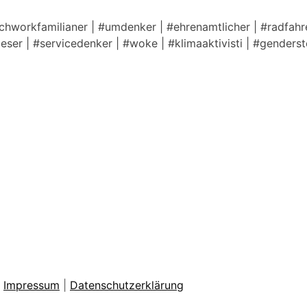
tchworkfamilianer | #umdenker | #ehrenamtlicher | #radfahre
lleser | #servicedenker | #woke | #klimaaktivisti | #genders
|
Impressum
|
Datenschutzerklärung