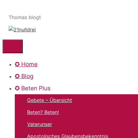
Zum
Inhalt
Thomas blogt
springen
Menü
✪ Home
✪ Blog
✪ Beten Plus
Gebete – Übersicht
Beten? Beten!
Vaterunser
Apostolisches Glaubensbekenntnis