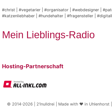
#christ | #vegetarier | #organisator | #webdesigner | #pa
#katzenliebhaber | #hundehalter | #fragensteller | #digita
Mein Lieblings-Radio
Hosting-Partnerschaft
© 2014-2026 | 21nulldrei | Made with ♥️ in Uhlenhorst 