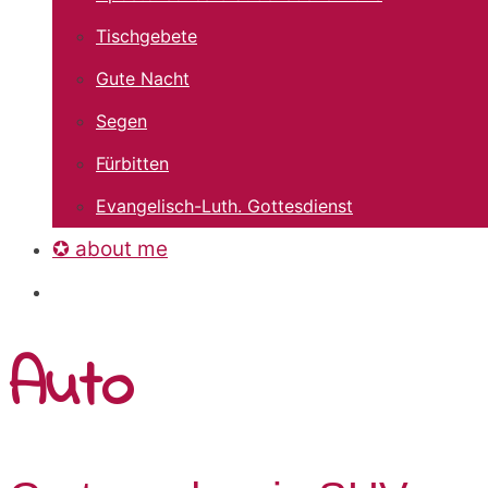
Tischgebete
Gute Nacht
Segen
Fürbitten
Evangelisch-Luth. Gottesdienst
✪ about me
Auto