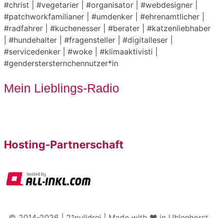
#christ | #vegetarier | #organisator | #webdesigner |
#patchworkfamilianer | #umdenker | #ehrenamtlicher |
#radfahrer | #kuchenesser | #berater | #katzenliebhaber
| #hundehalter | #fragensteller | #digitalleser |
#servicedenker | #woke | #klimaaktivisti |
#genderstersternchennutzer*in
Mein Lieblings-Radio
Hosting-Partnerschaft
© 2014-2026 | 21nulldrei | Made with ♥️ in Uhlenhorst