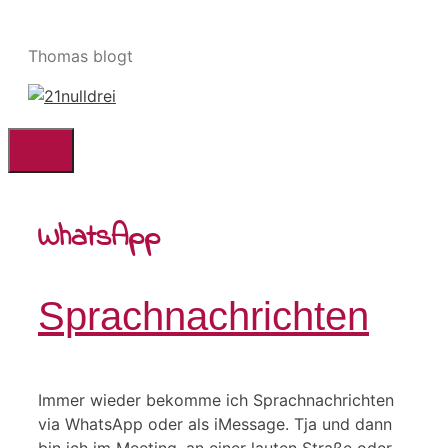
Zum
Inhalt
Thomas blogt
springen
Menü
WhatsApp
Sprachnachrichten
Immer wieder bekomme ich Sprachnachrichten
via WhatsApp oder als iMessage. Tja und dann
bin ich im Meeting, an einer lauten Straße oder