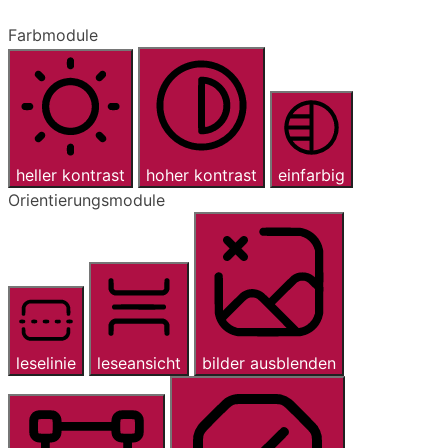
Farbmodule
heller kontrast
hoher kontrast
einfarbig
Orientierungsmodule
leselinie
leseansicht
bilder ausblenden