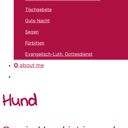
Tischgebete
Gute Nacht
Segen
Fürbitten
Evangelisch-Luth. Gottesdienst
✪ about me
Hund