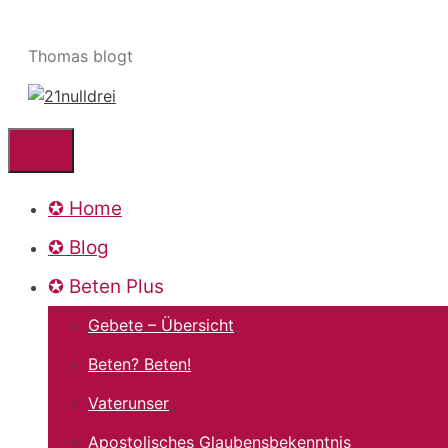
Zum
Inhalt
Thomas blogt
springen
Menü
✪ Home
✪ Blog
✪ Beten Plus
Gebete – Übersicht
Beten? Beten!
Vaterunser
Apostolisches Glaubensbekenntnis