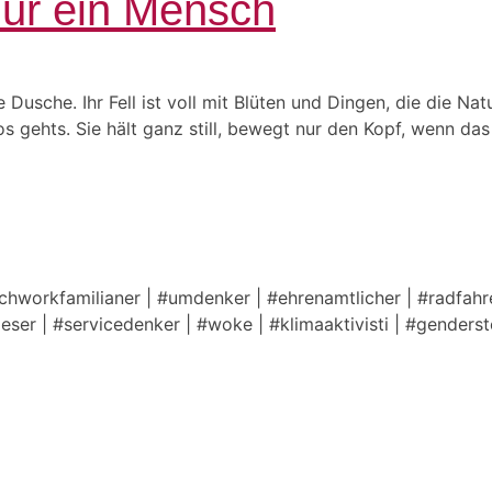
nur ein Mensch
sche. Ihr Fell ist voll mit Blüten und Dingen, die die Natu
 gehts. Sie hält ganz still, bewegt nur den Kopf, wenn das
tchworkfamilianer | #umdenker | #ehrenamtlicher | #radfahre
lleser | #servicedenker | #woke | #klimaaktivisti | #genders