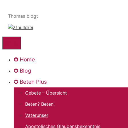
Zum
Inhalt
Thomas blogt
springen
Menü
✪ Home
✪ Blog
✪ Beten Plus
Gebete – Übersicht
Beten? Beten!
Vaterunser
Apostolisches Glaubensbekenntnis