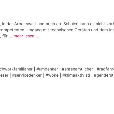
tik, in der Arbeitswelt und auch an Schulen kann es nicht vo
m kompetenten Umgang mit technischen Geräten und dem Inter
, für …
mehr lesen …
tchworkfamilianer | #umdenker | #ehrenamtlicher | #radfahre
lleser | #servicedenker | #woke | #klimaaktivisti | #genders