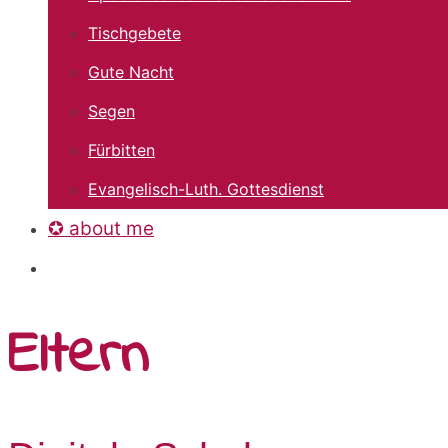
Tischgebete
Gute Nacht
Segen
Fürbitten
Evangelisch-Luth. Gottesdienst
✪ about me
Eltern