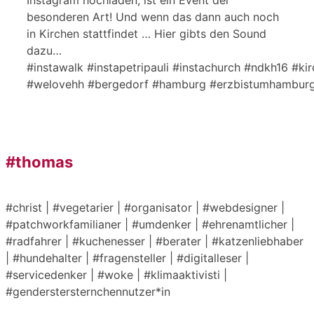
besonderen Art! Und wenn das dann auch noch
in Kirchen stattfindet … Hier gibts den Sound
dazu…
#instawalk #instapetripauli #instachurch #ndkh16 #k
#welovehh #bergedorf #hamburg #erzbistumhamburg 
#thomas
#christ | #vegetarier | #organisator | #webdesigner |
#patchworkfamilianer | #umdenker | #ehrenamtlicher |
#radfahrer | #kuchenesser | #berater | #katzenliebhaber
| #hundehalter | #fragensteller | #digitalleser |
#servicedenker | #woke | #klimaaktivisti |
#genderstersternchennutzer*in