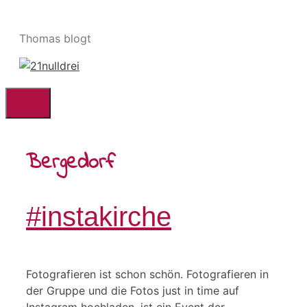
Zum
Inhalt
Thomas blogt
springen
Menü
Bergedorf
#instakirche
Fotografieren ist schon schön. Fotografieren in
der Gruppe und die Fotos just in time auf
Instagram hochladen, ist ein Event der